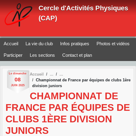
Panneau de gestion des cookies
Cercle d'Activités Physiques
(CAP)
Accueil
La vie du club
Infos pratiques
Photos et vidéos
Participer
Les sections
Contact et plan
Le
dimanche
Accueil
08
Championnat de France par équipes de clubs 1ère
division juniors
JUIN
2025
CHAMPIONNAT DE
FRANCE PAR ÉQUIPES DE
CLUBS 1ÈRE DIVISION
JUNIORS