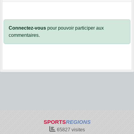
Connectez-vous
pour pouvoir participer aux
commentaires.
SPORTS
REGIONS
65827
visites