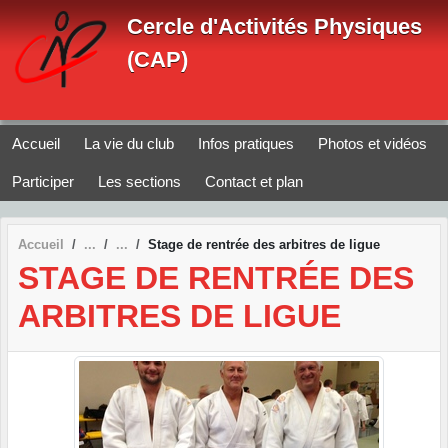
Panneau de gestion des cookies
Cercle d'Activités Physiques
(CAP)
Accueil
La vie du club
Infos pratiques
Photos et vidéos
Participer
Les sections
Contact et plan
Accueil
Stage de rentrée des arbitres de ligue
STAGE DE RENTRÉE DES
ARBITRES DE LIGUE