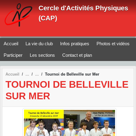
Panneau de gestion des cookies
Cercle d'Activités Physiques
(CAP)
Accueil
La vie du club
Infos pratiques
Photos et vidéos
Participer
Les sections
Contact et plan
Accueil
Tournoi de Belleville sur Mer
TOURNOI DE BELLEVILLE
SUR MER