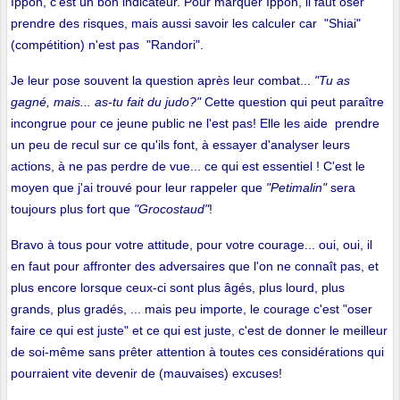
Ippon, c'est un bon indicateur. Pour marquer Ippon, il faut oser
prendre des risques, mais aussi savoir les calculer car "Shiai"
(compétition) n'est pas "Randori".
Je leur pose souvent la question après leur combat...
"Tu as
gagné, mais... as-tu fait du judo?"
Cette question qui peut paraître
incongrue pour ce jeune public ne l'est pas! Elle les aide prendre
un peu de recul sur ce qu'ils font, à essayer d'analyser leurs
actions, à ne pas perdre de vue... ce qui est essentiel ! C'est le
moyen que j'ai trouvé pour leur rappeler que
"Petimalin"
sera
toujours plus fort que
"Grocostaud"
!
Bravo à tous pour votre attitude, pour votre courage... oui, oui, il
en faut pour affronter des adversaires que l'on ne connaît pas, et
plus encore lorsque ceux-ci sont plus âgés, plus lourd, plus
grands, plus gradés, ... mais peu importe, le courage c'est "oser
faire ce qui est juste" et ce qui est juste, c'est de donner le meilleur
de soi-même sans prêter attention à toutes ces considérations qui
pourraient vite devenir de (mauvaises) excuses!