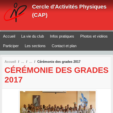
Panneau de gestion des cookies
Cercle d'Activités Physiques
(CAP)
Accueil
La vie du club
Infos pratiques
Photos et vidéos
Participer
Les sections
Contact et plan
Accueil
Cérémonie des grades 2017
CÉRÉMONIE DES GRADES
2017