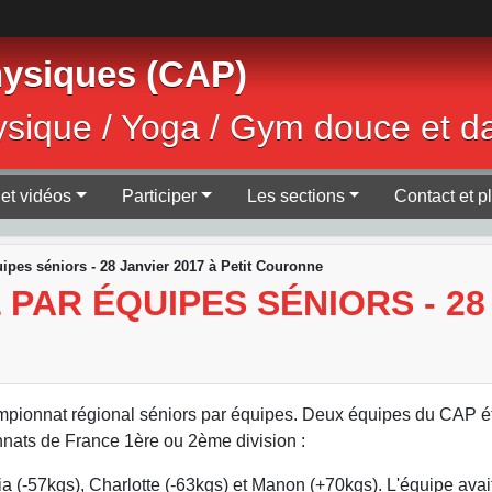
Physiques (CAP)
ysique / Yoga / Gym douce et d
et vidéos
Participer
Les sections
Contact et p
pes séniors - 28 Janvier 2017 à Petit Couronne
AR ÉQUIPES SÉNIORS - 28 
ampionnat régional séniors par équipes. Deux équipes du CAP é
nnats de France 1ère ou 2ème division :
a (-57kgs), Charlotte (-63kgs) et Manon (+70kgs). L'équipe avai