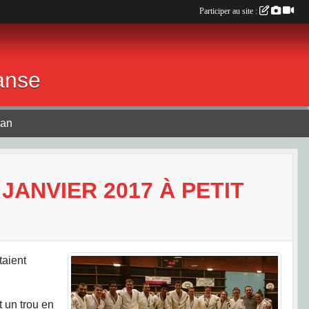
Participer au site :
anse
lan
JANVIER 2017 À PETIT
taient
t un trou en