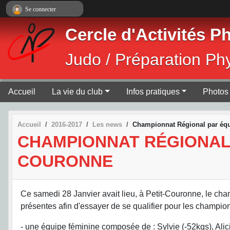
Panneau de gestion des cookies
Se connecter
Cercle d'Activités 
Judo / Préparation Ph
Accueil
La vie du club
Infos pratiques
Photos 
Accueil
2016-2017
Les news
Championnat Régional par équi
CHAMPIONNAT RÉGIONAL P
COURONNE
Ce samedi 28 Janvier avait lieu, à Petit-Couronne, le ch
présentes afin d'essayer de se qualifier pour les champio
- une équipe féminine composée de : Sylvie (-52kgs), Alici