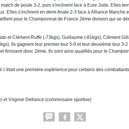
 match de poule 3-2, puis s'inclinent face à Eure Judo. Elles t
ux. Elles s'inclinent en demi-finale 2-3 face à Alliance Manche e
ualifient pour le Championnat de France 2ème division qui se dé
o et Clément Ruffe (-73kgs), Guillaume (-81kgs), Clément Gill
s). Ils gagnent leur premier tour 5-0 et leur deuxième tour 3-2 c
2-3 et finissent donc 2ème. Ils sont ainsi qualifiés pour le Champ
e c'était une première expérience pour certains des combattant
re) et Virginie Defrance (commissaire sportive)