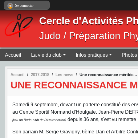
Panneau de gestion des cookies
Se connecter
Cercle d'Activités 
Judo / Préparation Ph
Accueil
La vie du club
Infos pratiques
Photos 
Accueil
2017-2018
Les news
Une reconnaissance méritée...
UNE RECONNAISSANCE MÉ
Samedi 9 septembre, devant un parterre constitué des ens
au Centre Sportif Normand d'Houlgate, Jean-Pierre DEF
depuis 36 ans, s'est vu remettr
jitsu du Budo-club de l'Austreberthe)
Son parrain M. Serge Gravigny, 6ème Dan et Arbitre Continen