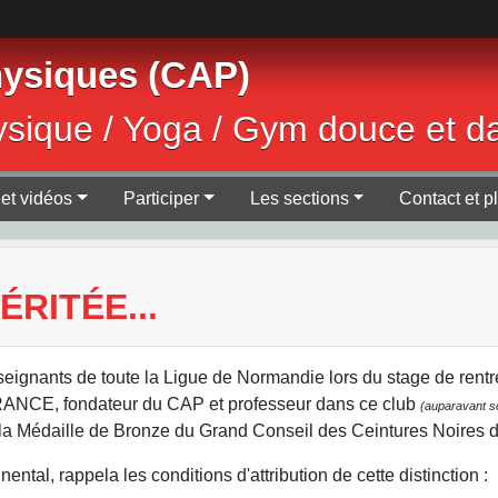
Physiques (CAP)
ysique / Yoga / Gym douce et d
et vidéos
Participer
Les sections
Contact et p
RITÉE...
eignants de toute la Ligue de Normandie lors du stage de rentr
RANCE, fondateur du CAP et professeur dans ce club
(auparavant se
e la Médaille de Bronze du Grand Conseil des Ceintures Noires 
tal, rappela les conditions d'attribution de cette distinction :