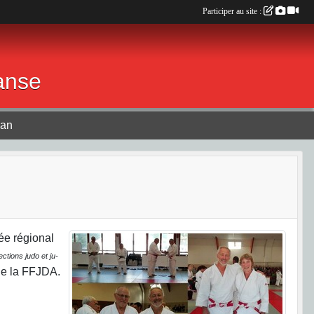
Participer au site :
anse
lan
ée régional
ctions judo et ju-
de la FFJDA.