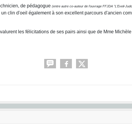
 technicien, de pédagogue
(entre autre co-auteur de l'ouvrage FFJDA "L'Eveil-Judo
e un clin d'oeil également à son excellent parcours d'ancien comp
lurent les félicitations de ses pairs ainsi que de Mme Michèle