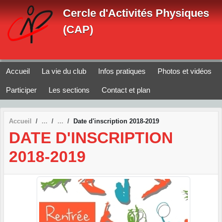
Panneau de gestion des cookies
Cercle d'Activités Physiques
(CAP)
Accueil
La vie du club
Infos pratiques
Photos et vidéos
Participer
Les sections
Contact et plan
Accueil
Date d'inscription 2018-2019
DATE D'INSCRIPTION
2018-2019