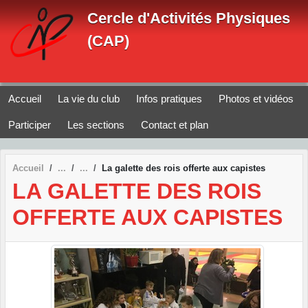
Panneau de gestion des cookies
Cercle d'Activités Physiques
(CAP)
Accueil
La vie du club
Infos pratiques
Photos et vidéos
Participer
Les sections
Contact et plan
Accueil
La galette des rois offerte aux capistes
LA GALETTE DES ROIS
OFFERTE AUX CAPISTES