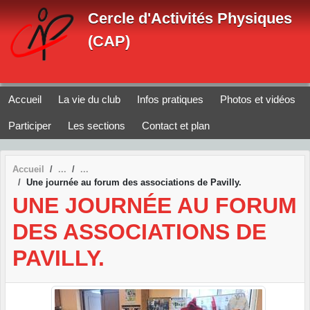
Panneau de gestion des cookies
Cercle d'Activités Physiques
(CAP)
Accueil
La vie du club
Infos pratiques
Photos et vidéos
Participer
Les sections
Contact et plan
Accueil
Une journée au forum des associations de Pavilly.
UNE JOURNÉE AU FORUM
DES ASSOCIATIONS DE
PAVILLY.