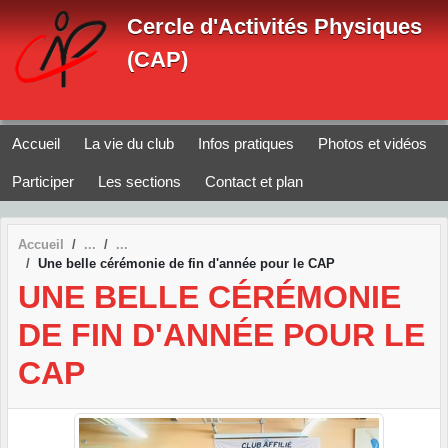
Panneau de gestion des cookies
Cercle d'Activités Physiques
(CAP)
Accueil
La vie du club
Infos pratiques
Photos et vidéos
Participer
Les sections
Contact et plan
Accueil
Une belle cérémonie de fin d'année pour le CAP
UNE BELLE CÉRÉMONIE
DE FIN D'ANNÉE POUR LE
CAP