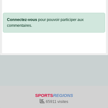
Connectez-vous
pour pouvoir participer aux
commentaires.
SPORTS
REGIONS
65911
visites