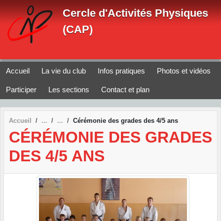
Panneau de gestion des cookies
Cercle d'Activités Physiques
(CAP)
Accueil
La vie du club
Infos pratiques
Photos et vidéos
Participer
Les sections
Contact et plan
Accueil
Cérémonie des grades des 4/5 ans
CÉRÉMONIE DES GRADES
DES 4/5 ANS