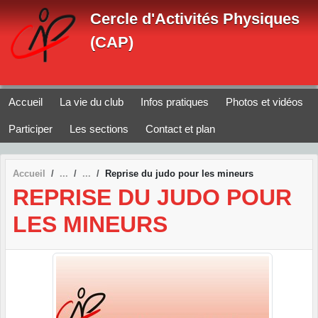
Panneau de gestion des cookies
Cercle d'Activités Physiques
(CAP)
Accueil
La vie du club
Infos pratiques
Photos et vidéos
Participer
Les sections
Contact et plan
Accueil
Reprise du judo pour les mineurs
REPRISE DU JUDO POUR
LES MINEURS